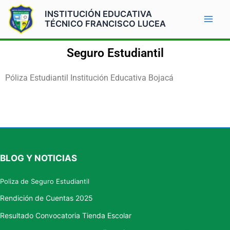
Ir
Mai
INSTITUCIÓN EDUCATIVA
al
TÉCNICO FRANCISCO LUCEA
Men
contenido
Seguro Estudiantil
Póliza Estudiantil Institución Educativa Bojacá
BLOG Y NOTICIAS
Poliza de Seguro Estudiantil
Rendición de Cuentas 2025
Resultado Convocatoria Tienda Escolar