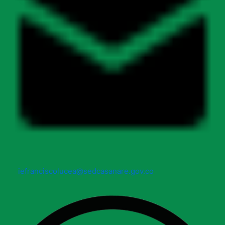
iefranciscolucea@sedcasanare.gov.co