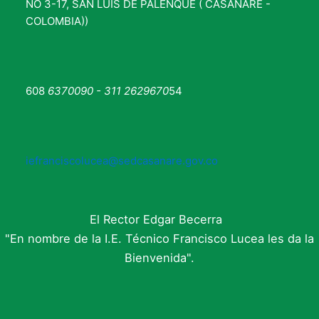
NO 3-17, SAN LUIS DE PALENQUE ( CASANARE -
COLOMBIA))
608
6370090 - 311 2629670
54
iefranciscolucea@sedcasanare.gov.co
El Rector Edgar Becerra
"En nombre de la I.E. Técnico Francisco Lucea les da la
Bienvenida".