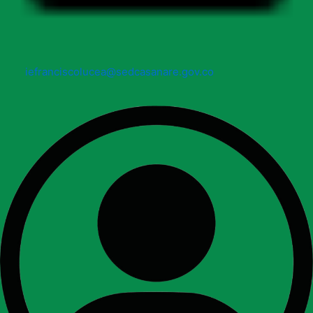
iefranciscolucea@sedcasanare.gov.co