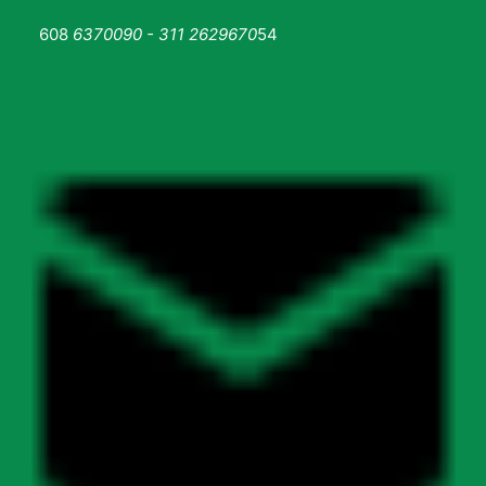
608
6370090 - 311 2629670
54